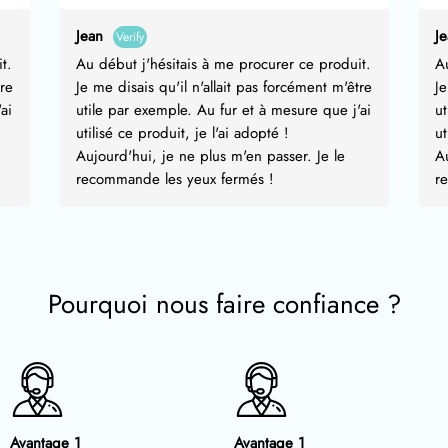
Jean
J
Verify
t.
Au début j'hésitais à me procurer ce produit.
Au
tre
Je me disais qu'il n'allait pas forcément m'être
Je
ai
utile par exemple. Au fur et à mesure que j'ai
ut
utilisé ce produit, je l'ai adopté !
ut
Aujourd'hui, je ne plus m'en passer. Je le
Au
recommande les yeux fermés !
r
Pourquoi nous faire confiance ?
Avantage 1
Avantage 1